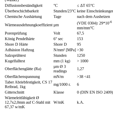
Diffusionsbeständigkeit
°C
≤ ∆T 65°C
Überbeschichtbarkeit
Stunden/23°C
keine Einschränkunge
Chemische Aushärtung
Tage
nach dem Ausheizen
-6
(VDE 0304): 29*10
Wärmeausdehnungkoeffizient
µm
mm/mm°C
Porenprüfung
Volt
67,5
König Pendelhärte
6° sec
153
Shore D Härte
Shore D
95
Adhäsion Haftzug
N/mm² [MPa]
>30
Salzsprühtest
Stunden
1250
Kugelfalltest
mm (1 kg)
> 1000
µm Ø 3
Oberflächenglätte (Ra)
1,27
readings
Oberflächenspannung
mN/m
>38 <41
Taber Abriebfestigkeit, CS 17
mg/1000 r.
6
Reibrad, 1kg
Gitterschnitt
Klasse
0 (DIN EN ISO 2409)
Wärmeleitfähigkeit Ø
12,7x2,0mm auf C-Stahl mit
W/mK
k.A.
67,37 w/mK