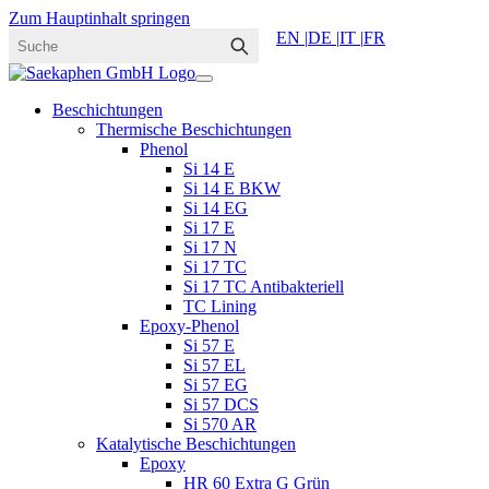
Zum Hauptinhalt springen
EN |
DE |
IT |
FR
Beschichtungen
Thermische Beschichtungen
Phenol
Si 14 E
Si 14 E BKW
Si 14 EG
Si 17 E
Si 17 N
Si 17 TC
Si 17 TC Antibakteriell
TC Lining
Epoxy-Phenol
Si 57 E
Si 57 EL
Si 57 EG
Si 57 DCS
Si 570 AR
Katalytische Beschichtungen
Epoxy
HR 60 Extra G Grün