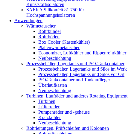
Kunststoffisolatoren
SAEKA Silikonfett 81.750 für
Hochspannungsisolatoren
Anwendungen
Wärmetauscher
Rohrbündel
Rohrböden
Box Cooler (Kastenkühler)
Plattenwärmetauscher
Economizer, Luftkühler und Rippenrohrkühler
Neubeschichtung
Prozessbehälter, Lagertanks und ISO-Tankcontainer
Prozessbehälter, Lagertanks und Silos im Werk
Prozessbehälter, Lagertanks und Silos vor Ort
ISO-Tankcontainer und Tankauflieger
Überlaufkästen
Neubeschichtung
Turbinen, Laufräder und anderes Rotating Equipment
Turbinen
Lüfterräder
Pumpenräder und -gehäuse
Kratzkühler
Neubeschichtung
Rohrleitungen, Prüfschleifen und Kolonnen
Rohrprüfschleifen