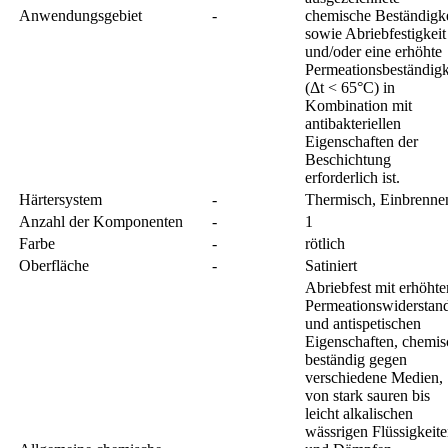
Anwendungsgebiet
-
chemische Beständigke
sowie Abriebfestigkeit
und/oder eine erhöhte
Permeationsbeständigk
(Δt < 65°C) in
Kombination mit
antibakteriellen
Eigenschaften der
Beschichtung
erforderlich ist.
Härtersystem
-
Thermisch, Einbrenne
Anzahl der Komponenten
-
1
Farbe
-
rötlich
Oberfläche
-
Satiniert
Abriebfest mit erhöht
Permeationswiderstan
und antispetischen
Eigenschaften, chemis
beständig gegen
verschiedene Medien,
von stark sauren bis
leicht alkalischen
wässrigen Flüssigkeit