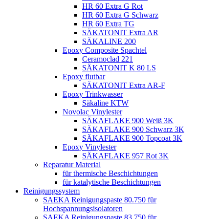
HR 60 Extra G Rot
HR 60 Extra G Schwarz
HR 60 Extra TG
SÄKATONIT Extra AR
SÄKALINE 200
Epoxy Composite Spachtel
Ceramoclad 221
SÄKATONIT K 80 LS
Epoxy flutbar
SÄKATONIT Extra AR-F
Epoxy Trinkwasser
Säkaline KTW
Novolac Vinylester
SÄKAFLAKE 900 Weiß 3K
SÄKAFLAKE 900 Schwarz 3K
SÄKAFLAKE 900 Topcoat 3K
Epoxy Vinylester
SÄKAFLAKE 957 Rot 3K
Reparatur Material
für thermische Beschichtungen
für katalytische Beschichtungen
Reinigungssystem
SAEKA Reinigungspaste 80.750 für
Hochspannungsisolatoren
SAEKA Reinigungspaste 83.750 für