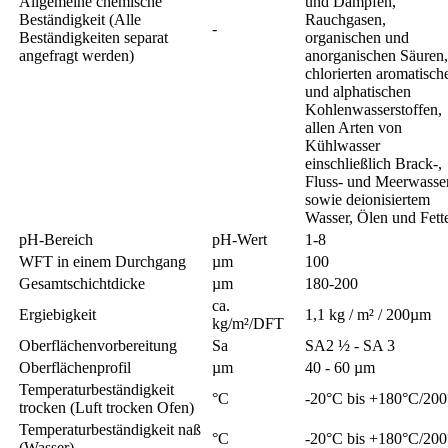
Allgemeine chemische
und Dämpfen,
Beständigkeit (Alle
Rauchgasen,
-
Beständigkeiten separat
organischen und
angefragt werden)
anorganischen Säuren,
chlorierten aromatisch
und alphatischen
Kohlenwasserstoffen,
allen Arten von
Kühlwasser
einschließlich Brack-,
Fluss- und Meerwasse
sowie deionisiertem
Wasser, Ölen und Fett
pH-Bereich
pH-Wert
1-8
WFT in einem Durchgang
µm
100
Gesamtschichtdicke
µm
180-200
ca.
Ergiebigkeit
1,1 kg / m² / 200µm
kg/m²/DFT
Oberflächenvorbereitung
Sa
SA2 ½ - SA 3
Oberflächenprofil
µm
40 - 60 µm
Temperaturbeständigkeit
°C
-20°C bis +180°C/20
trocken (Luft trocken Ofen)
Temperaturbeständigkeit naß
°C
-20°C bis +180°C/20
(Wasser)