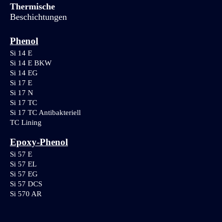
Thermische
Beschichtungen
Phenol
Si 14 E
Si 14 E BKW
Si 14 EG
Si 17 E
Si 17 N
Si 17 TC
Si 17 TC Antibakteriell
TC Lining
Epoxy-Phenol
Si 57 E
Si 57 EL
Si 57 EG
Si 57 DCS
Si 570 AR