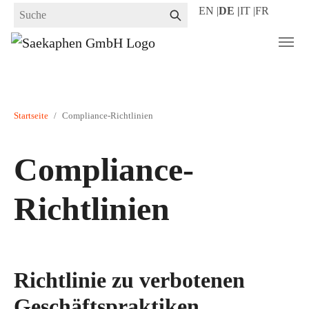
Zum
EN |
DE |
IT |
FR
Hauptinhalt
springen
Sie sind hier:
Startseite
Compliance-Richtlinien
Compliance-
Richtlinien
Richtlinie zu verbotenen
Geschäftspraktiken